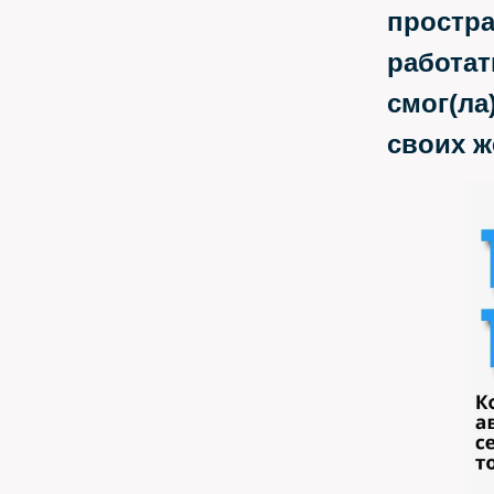
простра
работат
смог(ла
своих ж