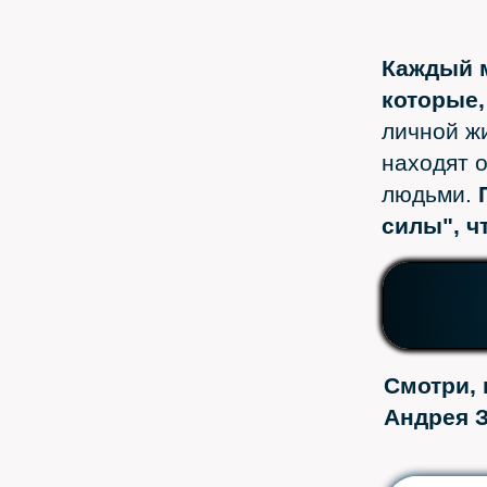
Каждый м
которые,
личной ж
находят о
людьми.
силы", ч
Смотри, 
Андрея 