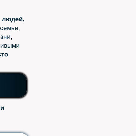
 людей,
 семье,
зни,
тливыми
сто
ки