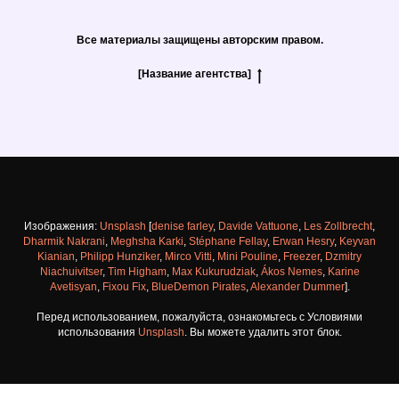
Все материалы защищены авторским правом.
[Название агентства]
Изображения:
Unsplash
[
denise farley
,
Davide Vattuone
,
Les Zollbrecht
,
Dharmik Nakrani
,
Meghsha Karki
,
Stéphane Fellay
,
Erwan Hesry
,
Keyvan
Kianian
,
Philipp Hunziker
,
Mirco Vitti
,
Mini Pouline
,
Freezer
,
Dzmitry
Niachuivitser
,
Tim Higham
,
Max Kukurudziak
,
Ákos Nemes
,
Karine
Avetisyan
,
Fixou Fix
,
BlueDemon Pirates
,
Alexander Dummer
].
Перед использованием, пожалуйста, ознакомьтесь с Условиями
использования
Unsplash
. Вы можете удалить этот блок.