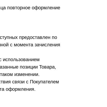
авца повторное оформление
оступных предоставлен по
нной с момента зачисления
 с использованием
казанные позиции Товара,
 таком изменении.
ствия связи с Покупателем
нта оформления.