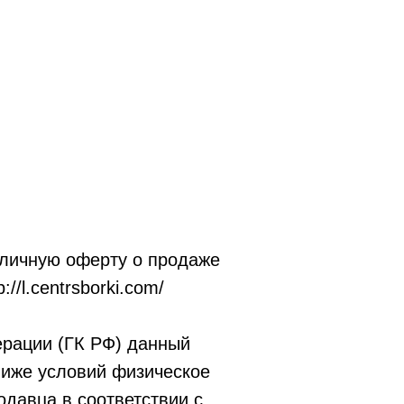
бличную оферту о продаже
/l.centrsborki.com/
ерации (ГК РФ) данный
ниже условий физическое
одавца в соответствии с