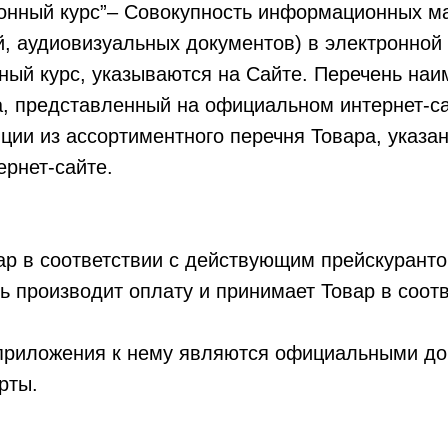
онный курс”– Совокупность информационных ма
й, аудиовизуальных документов) в электронной
й курс, указываются на Сайте. Перечень наи
, представленный на официальном интернет-са
иции из ассортиментного перечня Товара, указ
ернет-сайте.
вар в соответствии с действующим прейскурант
ль производит оплату и принимает Товар в соот
 приложения к нему являются официальными д
рты.