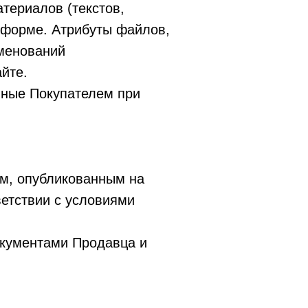
териалов (текстов,
 форме. Атрибуты файлов,
менований
йте.
анные Покупателем при
ом, опубликованным на
ветствии с условиями
окументами Продавца и